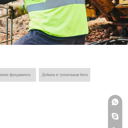
ление фундамента
Добыча и туннельная бита
+ 86-13
Brenda