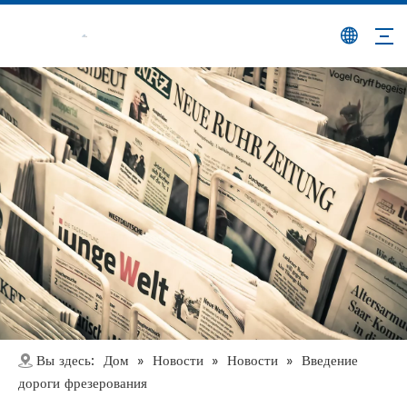
Дом
Новости
Новости
Вы здесь:
»
»
»
Введение
дороги фрезерования