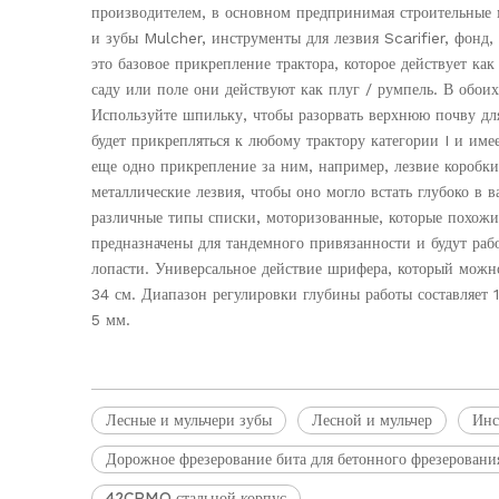
производителем, в основном предпринимая строительные 
и зубы Mulcher, инструменты для лезвия Scarifier, фонд
это базовое прикрепление трактора, которое действует как
саду или поле они действуют как плуг / румпель. В обои
Используйте шпильку, чтобы разорвать верхнюю почву дл
будет прикрепляться к любому трактору категории I и име
еще одно прикрепление за ним, например, лезвие коробки 
металлические лезвия, чтобы оно могло встать глубоко в 
различные типы списки, моторизованные, которые похожи 
предназначены для тандемного привязанности и будут раб
лопасти. Универсальное действие шрифера, который можн
34 см. Диапазон регулировки глубины работы составляет 
5 мм.
Лесные и мульчери зубы
Лесной и мульчер
Инс
Дорожное фрезерование бита для бетонного фрезеровани
42CRMO стальной корпус