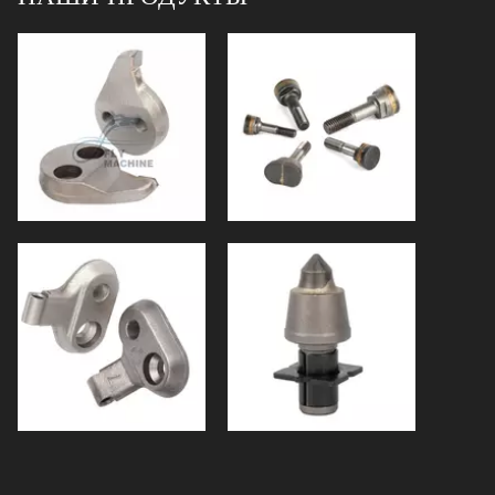
Зубья пилы QH4X4 XTREME с резьбой для лесного мульчера
Q10078T XFB-DF285 QUADCO Измельчитель пней с зубьями пилы для лесного мульчера