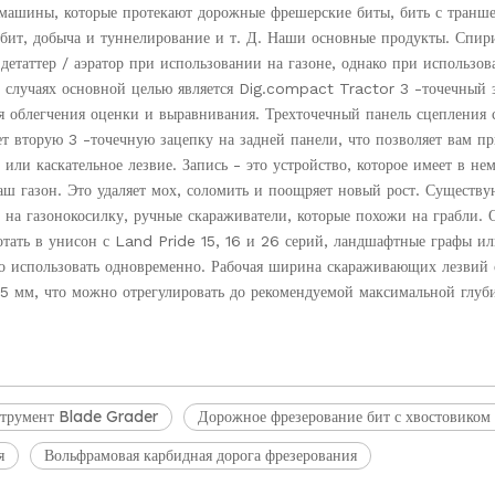
машины, которые протекают дорожные фрешерские биты, бить с транше
, бит, добыча и туннелирование и т. Д. Наши основные продукты. Спир
 детаттер / аэратор при использовании на газоне, однако при использов
х случаях основной целью является Dig.compact Tractor 3 -точечный з
я облегчения оценки и выравнивания. Трехточечный панель сцепления 
ет вторую 3 -точечную зацепку на задней панели, что позволяет вам п
или каскательное лезвие. Запись - это устройство, которое имеет в не
ваш газон. Это удаляет мох, соломить и поощряет новый рост. Существу
на газонокосилку, ручные скараживатели, которые похожи на грабли. 
отать в унисон с Land Pride 15, 16 и 26 серий, ландшафтные графы ил
о использовать одновременно. Рабочая ширина скараживающих лезвий 
15 мм, что можно отрегулировать до рекомендуемой максимальной глуб
трумент Blade Grader
Дорожное фрезерование бит с хвостовиком
я
Вольфрамовая карбидная дорога фрезерования