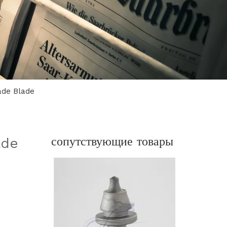
ade Blade
YUBA-52 Твердосплавные наконечники Нож Лесной мульчер Зуб Лесной мульчирующий зуб
сопутствующие товары
ade