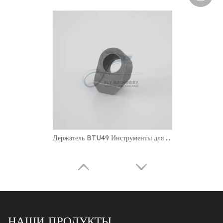
Держатель BTU49 Инструменты для прокладки туннелей Держатель бурового инструмента для добычи полезных ископаемых
НАШИ ПРОДУКТЫ