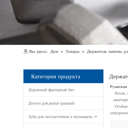
Дом
Товары
Вы здесь:
»
»
Держатель замены д
Категория продукта
Держат
Руанская
Дорожный фрезерный бит
Китае,
заинтер
Долото для рытья траншей
Особые
электронн
Зубы для лесозаготовок и мульчирования