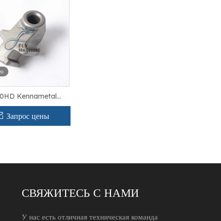
ео
0HD Kennametal
менный держатель бит
убьев фрезерования
Запрос цены
асфальта
СВЯЖИТЕСЬ С НАМИ
У нас есть отличная техническая команда