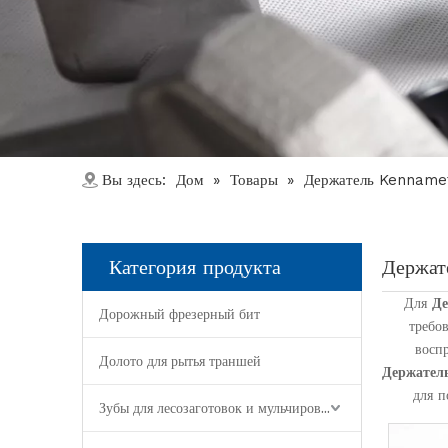
Дом
Товары
Вы здесь:
»
»
Держатель Kennamet
Категория продукта
Держат
Для
Де
Дорожный фрезерный бит
требо
восп
Долото для рытья траншей
Держател
для 
Зубы для лесозаготовок и мульчирования