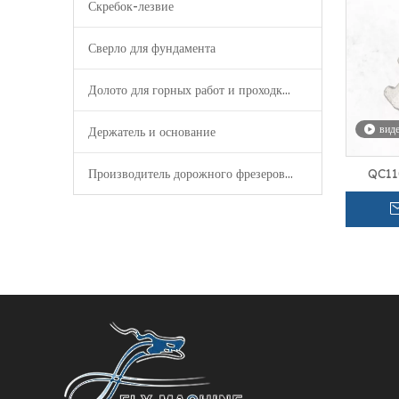
Скребок-лезвие
Сверло для фундамента
Долото для горных работ и проходки туннелей
вид
Держатель и основание
Производитель дорожного фрезерования
QC11
Быстрос
для з