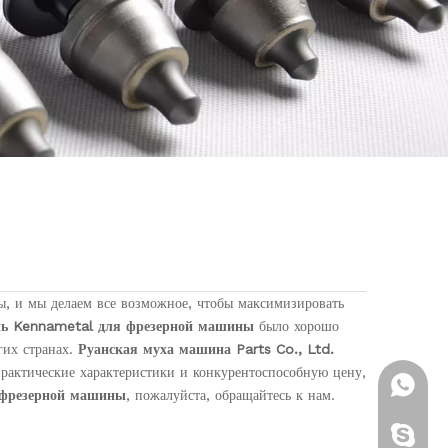
ы, и мы делаем все возможное, чтобы максимизировать
ль Kennametal для фрезерной машины
было хорошо
гих странах.
Руанская муха машина Parts Co., Ltd.
рактические характеристики и конкурентоспособную цену,
+ 86-13
 фрезерной машины
, пожалуйста, обращайтесь к нам.
Brenda