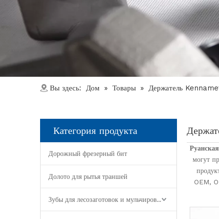
Дом
Товары
Вы здесь:
»
»
Держатель Kennamet
Категория продукта
Держат
Руанская
Дорожный фрезерный бит
могут п
продук
Долото для рытья траншей
OEM, OD
Зубы для лесозаготовок и мульчирования