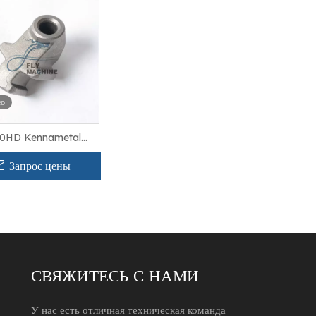
ео
0HD Kennametal
менный держатель бит
убьев фрезерования
Запрос цены
асфальта
СВЯЖИТЕСЬ С НАМИ
У нас есть отличная техническая команда