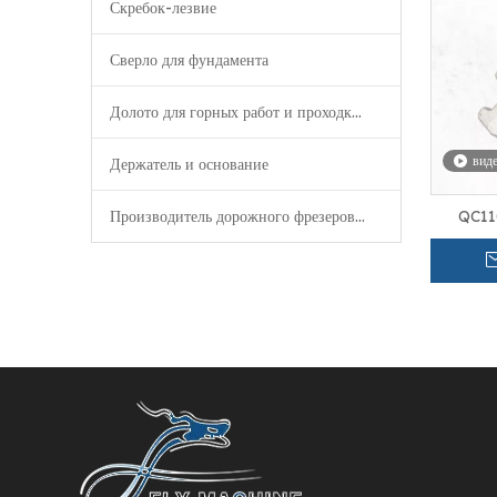
Скребок-лезвие
Сверло для фундамента
Долото для горных работ и проходки туннелей
вид
Держатель и основание
Производитель дорожного фрезерования
QC11
Быстрос
для з