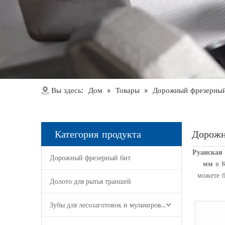
Дом
Товары
Вы здесь:
»
»
Дорожный фрезерный
Категория продукта
Дорожн
Руанская 
Дорожный фрезерный бит
мм
в К
можете б
Долото для рытья траншей
Зубы для лесозаготовок и мульчирования