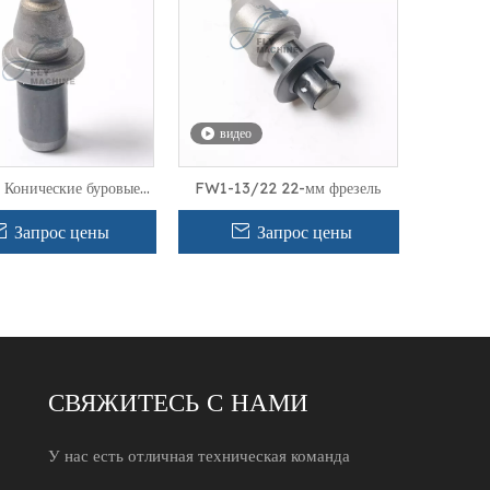
видео
Конические буровые
FW1-13/22 22-мм фрезель
с 22 -метровой акулой
тонного фрезерования
Запрос цены
Запрос цены
СВЯЖИТЕСЬ С НАМИ
У нас есть отличная техническая команда