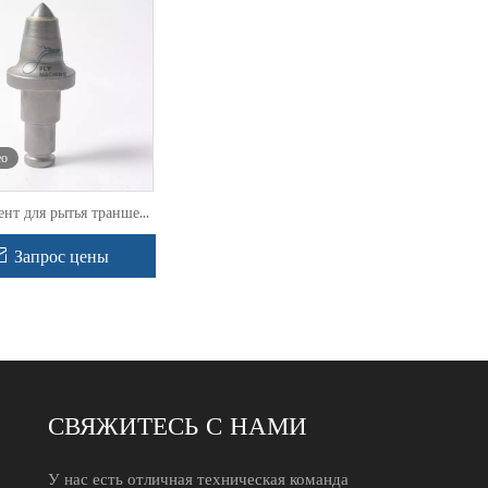
ео
нт для рытья траншей
CX с калибром 3,0
38) с канавкой c c-
Запрос цены
разной канавкой
СВЯЖИТЕСЬ С НАМИ
У нас есть отличная техническая команда