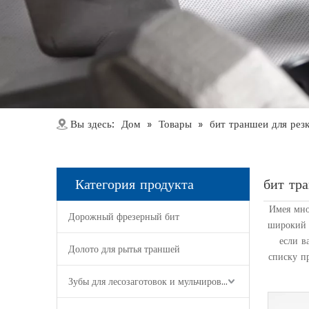
Дом
Товары
Вы здесь:
»
»
бит траншеи для рез
Категория продукта
бит тр
Имея мно
Дорожный фрезерный бит
широкий 
если в
Долото для рытья траншей
списку п
Зубы для лесозаготовок и мульчирования