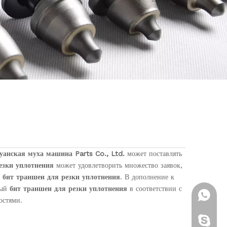
уанская муха машина Parts Co., Ltd.
может поставлять
езки уплотнения
может удовлетворить множество заявок,
у
бит траншеи для резки уплотнения
. В дополнение к
ный
бит траншеи для резки уплотнения
в соответствии с
+ 86-13
остями.
Brenda