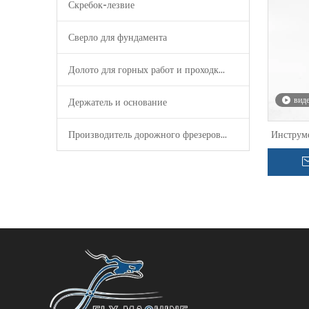
Скребок-лезвие
Сверло для фундамента
Долото для горных работ и проходки туннелей
вид
Держатель и основание
Производитель дорожного фрезерования
Инструме
TS30
(40506
об