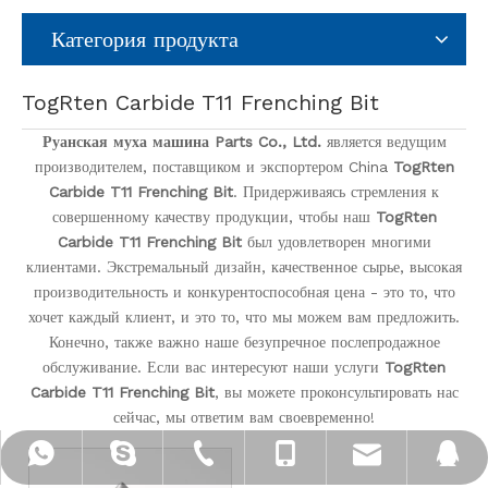
Категория продукта
TogRten Carbide T11 Frenching Bit
Руанская муха машина Parts Co., Ltd.
является ведущим
производителем, поставщиком и экспортером China
TogRten
Carbide T11 Frenching Bit
. Придерживаясь стремления к
совершенному качеству продукции, чтобы наш
TogRten
Carbide T11 Frenching Bit
был удовлетворен многими
клиентами. Экстремальный дизайн, качественное сырье, высокая
производительность и конкурентоспособная цена - это то, что
хочет каждый клиент, и это то, что мы можем вам предложить.
Конечно, также важно наше безупречное послепродажное
обслуживание. Если вас интересуют наши услуги
TogRten
Carbide T11 Frenching Bit
, вы можете проконсультировать нас
сейчас, мы ответим вам своевременно!
sales1@fly-machine.com
+ 86-0577-65962690
+ 86-13967710837
+ 86-13967710837
Brenda315
372234632