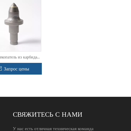
екопатель из карбида
ьфрама TS30 для
ающего инструмента с
Запрос цены
калибром 3,0
СВЯЖИТЕСЬ С НАМИ
У нас есть отличная техническая команда