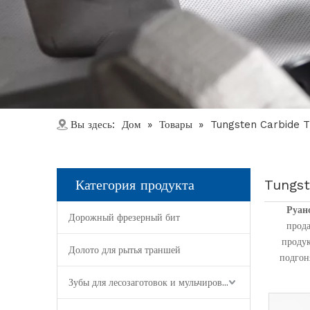
Дом
Товары
Вы здесь:
»
»
Tungsten Carbide T
Категория продукта
Tungst
Руан
Дорожный фрезерный бит
прод
проду
Долото для рытья траншей
подгон
Зубы для лесозаготовок и мульчирования